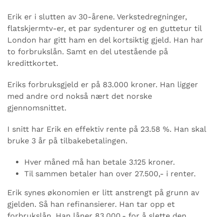
Erik er i slutten av 30-årene. Verkstedregninger,
flatskjermtv-er, et par sydenturer og en guttetur til
London har gitt ham en del kortsiktig gjeld. Han har
to forbrukslån. Samt en del utestående på
kredittkortet.
Eriks forbruksgjeld er på 83.000 kroner. Han ligger
med andre ord nokså nært det norske
gjennomsnittet.
I snitt har Erik en effektiv rente på 23.58 %. Han skal
bruke 3 år på tilbakebetalingen.
Hver måned må han betale 3.125 kroner.
Til sammen betaler han over 27.500,- i renter.
Erik synes økonomien er litt anstrengt på grunn av
gjelden. Så han refinansierer. Han tar opp et
forbrukslån. Han låner 83.000,- for å slette den