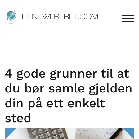
Skip
to
content
TOG
4 gode grunner til at
du bør samle gjelden
din på ett enkelt
sted